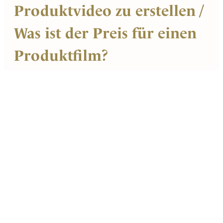
Produktvideo zu erstellen /
Was ist der Preis für einen
Produktfilm?
Jedes Produktvideo, das wir in München produzieren, ist so
individuell wie Sie selbst. Die Kosten für ein Produktvideo in
München hängen demnach sehr stark von Ihren jeweiligen
Bedürfnissen und Anforderungen ab. Grundsätzlich gilt: Je
aufwendiger, desto höher sollte das Budget liegen.
Am wichtigsten ist uns, transparent und fair in Sachen Kosten
zu handeln und dies auch entsprechend zu kommunizieren.
Bei Izzyfilm rechnen wir nicht pro Stunde oder pro Tag ab,
sondern berechnen den künstlerischen Aufwand. Das
bedeutet konkret, dass beispielsweise viele Motive oder
aufwendige Animationen sich in höhere Kosten